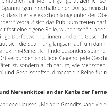
 einfachen Fall. Meine Figur gerät ziemlich sch
Spannungen innerhalb einer Dorfgemeinschaft
ird, dass hier vieles schon lange unter der Ob
dert.“ Worauf sich das Publikum freuen darf: 
elt fast eine eigene Rolle, wunderschön, abe
lige Dorfbewohner:innen und eine Geschichte,
 baut sich die Spannung langsam auf, um dann 
r Landkrimi-Reihe: „Ich finde besonders spann
 Ort verbunden sind. Jede Gegend, jede Geschi
Täter ist, sondern auch darum, wie Menschen
mi und Gesellschaftsbild macht die Reihe für 
und Nervenkitzel an der Kante der Fern
Marlene Hauser: „Melanie Grandits kann viele