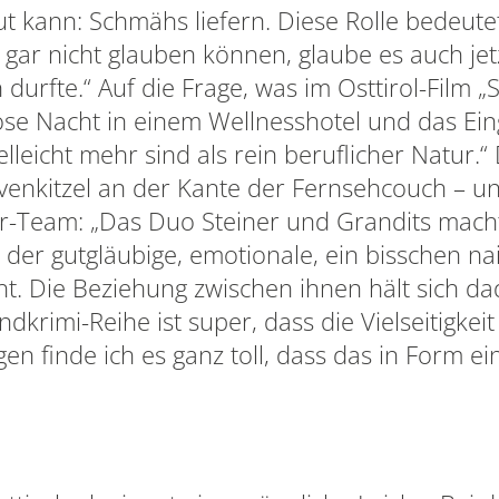
ut kann: Schmähs liefern. Diese Rolle bedeutet
s gar nicht glauben können, glaube es auch je
durfte.“ Auf die Frage, was im Osttirol-Film „
lose Nacht in einem Wellnesshotel und das Ei
elleicht mehr sind als rein beruflicher Natur.“
enkitzel an der Kante der Fernsehcouch – und
-Team: „Das Duo Steiner und Grandits macht 
 der gutgläubige, emotionale, ein bisschen naiv
ht. Die Beziehung zwischen ihnen hält sich 
dkrimi-Reihe ist super, dass die Vielseitigkeit
en finde ich es ganz toll, dass das in Form ei