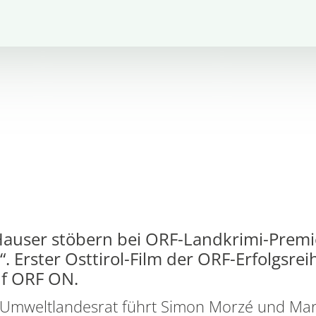
user stöbern bei ORF-Landkrimi-Premie
. Erster Osttirol-Film der ORF-Erfolgsre
uf ORF ON.
er Umweltlandesrat führt Simon Morzé und Ma