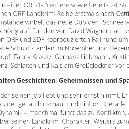
in einer ORF-1-Premiere sowie bereits 24 S
chen ORF-Landkrimi-Reihe erstmals nach Ostti
stände wirbelt das neue Duo den „Schnee vo
hörig auf. Für den von David Wagner nach 
von ORF und ZDF koproduzierten Fall rund um
 alte Schuld standen im November und Deze
opf, Fanny Krausz, Gerhard Liebmann, Kristin
ienz, Schlaiten und Kals am Großglockner vor
 alten Geschichten, Geheimnissen und S
, der seinen Job liebt und sehr ernst nimmt. Er 
nd, der genau hinschaut und hinhört. Gerade
 Dynamik – manchmal führt das zu Konflikten,
er seinen Landkrimi-Charakter. Weiters zum F