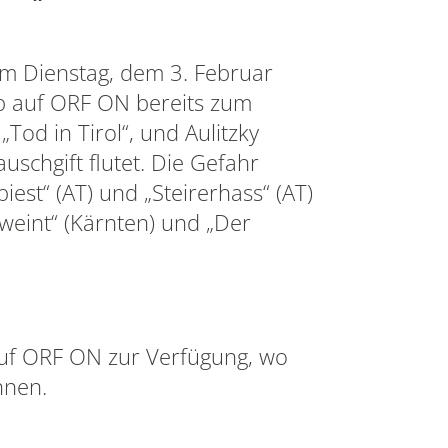
am Dienstag, dem 3. Februar
b auf ORF ON bereits zum
od in Tirol“, und Aulitzky
uschgift flutet. Die Gefahr
iest“ (AT) und „Steirerhass“ (AT)
weint“ (Kärnten) und „Der
 auf ORF ON zur Verfügung, wo
nnen.