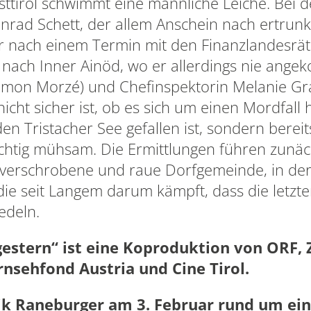
Osttirol schwimmt eine männliche Leiche. Bei
nrad Schett, der allem Anschein nach ertrunk
war nach einem Termin mit den Finanzlandesrä
– nach Inner Ainöd, wo er allerdings nie angek
Simon Morzé) und Chefinspektorin Melanie Gr
cht sicher ist, ob es sich um einen Mordfall ha
en Tristacher See gefallen ist, sondern bereit
richtig mühsam. Die Ermittlungen führen zunä
e verschrobene und raue Dorfgemeinde, in de
die seit Langem darum kämpft, dass die letz
edeln.
estern“ ist eine Koproduktion von ORF, 
rnsehfond Austria und Cine Tirol.
ik Raneburger am 3. Februar rund um eine