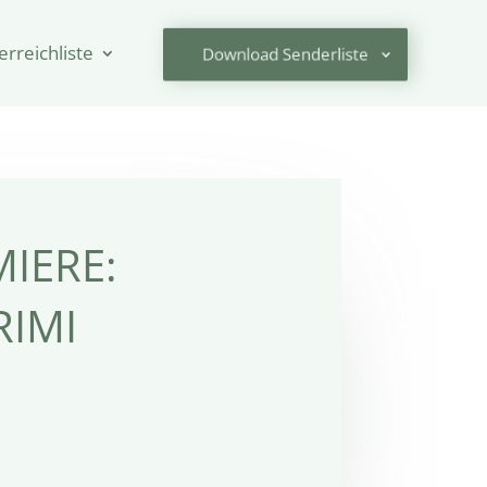
erreichliste
Download Senderliste
IERE:
IMI